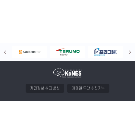
개인정보 취급 방침
이메일 무단 수집거부
(06631) 서울 서초구 서초대로 350(서초동, 동아빌라트2타운) 407호
대한뇌혈관내치료의학회
대표자
박석규
고유번호증
214-82-67436
Tel
02-2279-9560