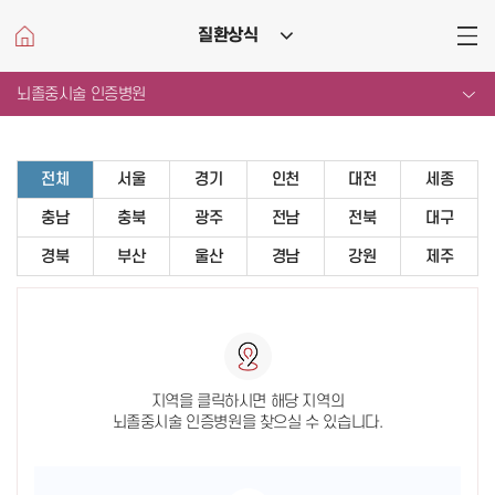
질환상식
메뉴
열기
뇌졸중시술 인증병원
전체
서울
경기
인천
대전
세종
충남
충북
광주
전남
전북
대구
경북
부산
울산
경남
강원
제주
지역을 클릭하시면 해당 지역의
뇌졸중시술 인증병원을 찾으실 수 있습니다.