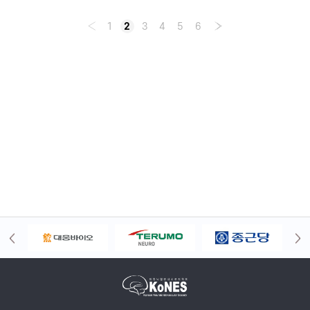
‹
1
2
3
4
5
6
›