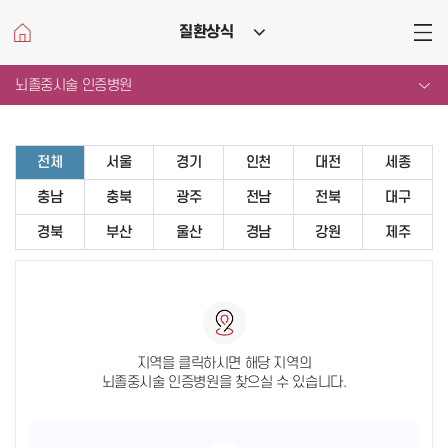
질환상식
메뉴
열기
뇌졸중시술 인증병원
전체
서울
경기
인천
대전
세종
충남
충북
광주
전남
전북
대구
경북
부산
울산
경남
강원
제주
지역을 클릭하시면 해당 지역의
뇌졸중시술 인증병원을 찾으실 수 있습니다.