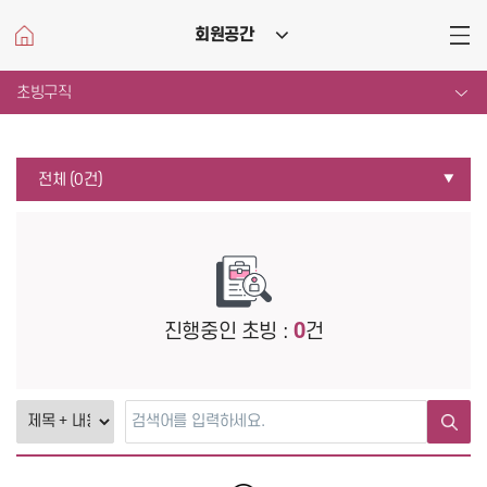
회원공간
메뉴
열기
초빙구직
전체 (0건)
진행중인 초빙 :
0
건
검색
검색